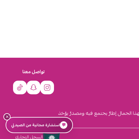
تواصل معنا
لهذا الجمال إطارٌ يجتمع فيه ومصدرٌ يؤخذ
×
💬
استشارة مجانية من الصيدلي
السجل التجاري