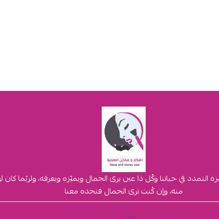
لتمدد في حياتنا وكُل ذا عين يرى الجمال ويميّزه ويعرفه، ولربّما كان 
منه، وإن كُنت ترى الجمال فتجده معنا