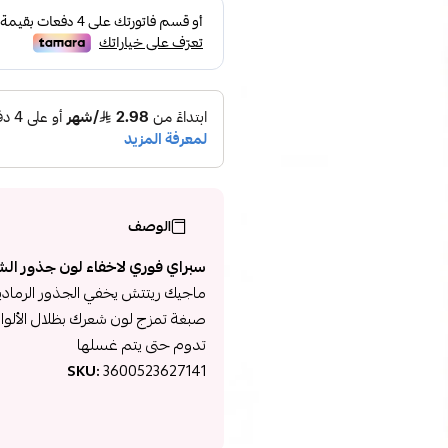
الوصف
سبراي فوري لاخفاء لون جذور الشعر ب
ماجيك ريتتش يخفي الجذور الرمادي
صبغة تمزج لون شعرك بظلال الألوان ل
تدوم حتى يتم غسلها
SKU:
3600523627141