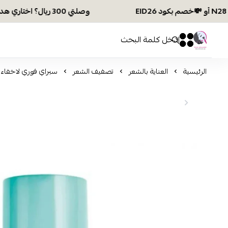
وصلتي 300 ريال؟ اختاري هديتك :🏍 شحن مجاني بكود N28 أو 💸خصم بكود EID26
افكار ومخازن العناية
0
0
الرئيسية
العناية بالشعر
تصفيف الشعر
سبراي فوري لاخفاء لو