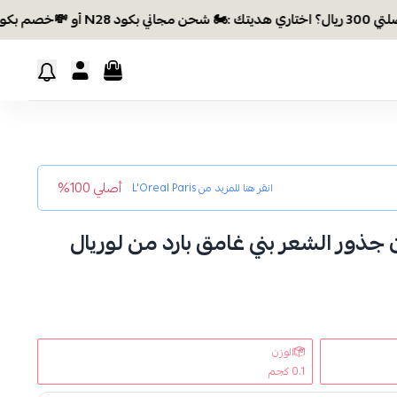
م بكود EID26
أصلي 100%
انقر هنا للمزيد من
L'Oreal Paris
جذور الشعر بني غامق بارد من لوريال
الوزن
0.1 كجم