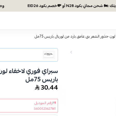
وصلتي 300 ريال؟ اختاري هديتك :🏍 شحن مجاني بكود N28 أو 💸خص
ن جذور الشعر بني غامق بارد من لوريال باريس 75مل
سبراي فوري لاخفاء لون 
باريس 75مل
30.44
رقم الموديل
3600523627141