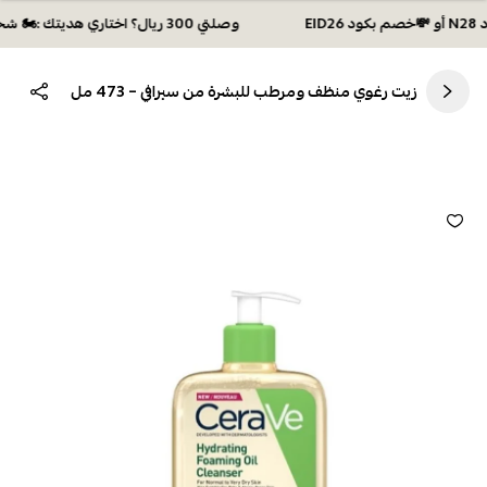
وصلتي 300 ريال؟ اختاري هديتك :🏍 شحن مجاني بكود N28 أو 💸خصم بكود EID26
زيت رغوي منظف ومرطب للبشرة من سيرافي – 473 مل