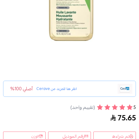
أصلي 100%
انقر هنا للمزيد من
Cerave
5
(تقييم واحد)
زيت رغوي منظف ومرطب للبشرة من سيرافي – 473 مل
75.65
تم شراءه
رقم الموديل
الوزن