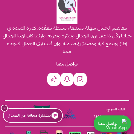
مفاهيم الجمال سهلة ممتنعة، بسيطة معقّدة، كثيرة التمدد في
حياتنا وكُل ذا عين يرى الجمال ويميّزه ويعرفه، ولربّما كان لهذا الجمال
إطارٌ يجتمع فيه ومصدرٌ يؤخذ منه، وإن كُنت ترى الجمال فتجده
معنا
تواصل معنا
×
السجل التجاري
الرقم الضريبي
💬
استشارة مجانية من الصيدلي
4030431116
310555259800003
تواصل معنا