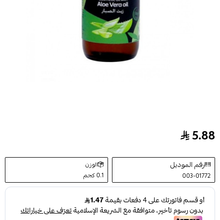
5.88
زيت الصبار التجميلي من جاردن دي اوليان 60مل
رقم الموديل
الوزن
0.1 كجم
003-01772