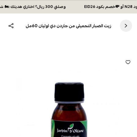
وصلتي 300 ريال؟ اختاري هديتك :🏍 شحن مجاني بكود N28 أو 💸خصم بكود EID26
زيت الصبار التجميلي من جاردن دي اوليان 60مل