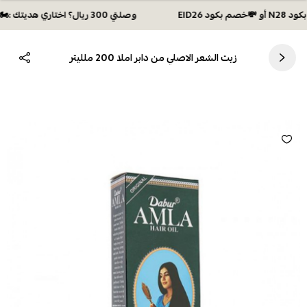
وصلتي 300 ريال؟ اختاري هديتك :🏍 شحن مجاني بكود N28 أو 💸خصم بكود EID26
زيت الشعر الاصلي من دابر املا 200 ملليتر