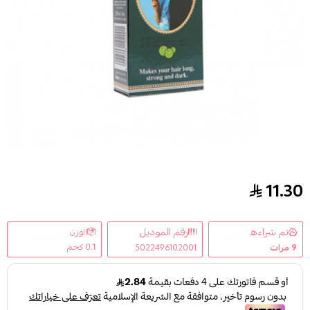
11.30
زيت الشعر الاصلي من دابر املا 200 ملليتر
تم شراءه
رقم الموديل
الوزن
0.1 كجم
9
مرات
5022496102001