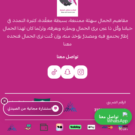
مفاهيم الجمال سهلة ممتنعة، بسيطة معقّدة، كثيرة التمدد في
حياتنا وكُل ذا عين يرى الجمال ويميّزه ويعرفه، ولربّما كان لهذا الجمال
إطارٌ يجتمع فيه ومصدرٌ يؤخذ منه، وإن كُنت ترى الجمال فتجده
معنا
تواصل معنا
×
السجل التجاري
الرقم الضريبي
💬
استشارة مجانية من الصيدلي
4030431116
310555259800003
تواصل معنا