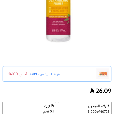
أصلي 100%
انقر هنا للمزيد من
Cantu
26.09
زيت الخروع الاسود الجامايكي لفك تشابك الشعر من كانتو- 7
رقم الموديل
الوزن
0.1 كجم
810006940725