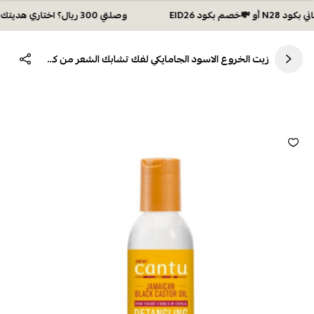
وصلتي 300 ريال؟ اختاري هديتك :🏍 شحن مجاني بكود N28 أو 💸خصم بكود EID26
زيت الخروع الاسود الجامايكي لفك تشابك الشعر من كانتو- 177مل