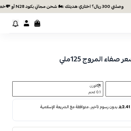
وصلتي 300 ريال؟ اختاري هديتك :🏍 شحن مجاني بكود N28 أو 💸خصم بكود EID26
صفاء المروج 125ملي
الوزن
0.1 كجم