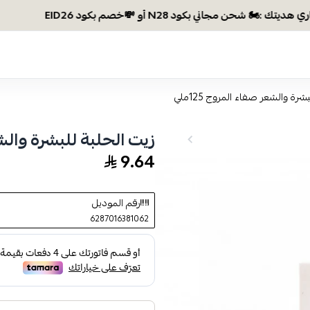
رة والشعر صفاء المروج 125ملي
زيت الحلبة للبشرة والشعر 
9.64
رقم الموديل
6287016381062