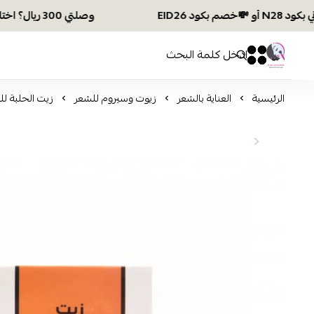
وصلتي 300 ريال؟ اختاري هديتك :🏍 شحن مجاني بكود N28 أو 💸خصم بكود EID26
افكار ومخازن العناية
0
0
الرئيسية
العناية بالشعر
زيوت وسيروم للشعر
زيت الحلبة للبش