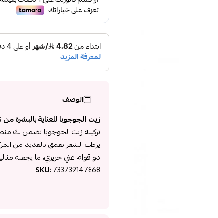
الوصف
زيت الجوجوبا للعناية بالبشرة من ناو سو
تركيبة زيت الجوجوبا تضمن لك منظر
يرطب الشعر بعمق بالعديد من المركب
ذو قوام غني حريري، ما يجعله مثاليا
SKU:
733739147868