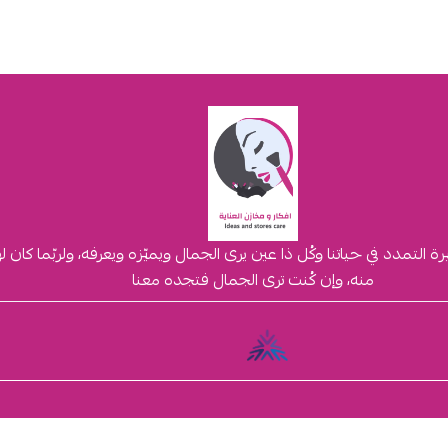
لتمدد في حياتنا وكُل ذا عين يرى الجمال ويميّزه ويعرفه، ولربّما كان 
منه، وإن كُنت ترى الجمال فتجده معنا