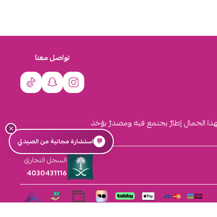
تواصل معنا
لهذا الجمال إطارٌ يجتمع فيه ومصدرٌ يؤخذ
×
💬
استشارة مجانية من الصيدلي
السجل التجاري
4030431116