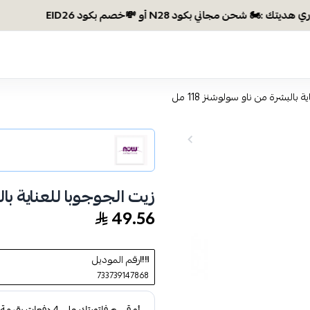
 بالبشرة من ناو سولوشنز 118 مل
زيت الجوجوبا للعناية بالبش
49.56
رقم الموديل
733739147868