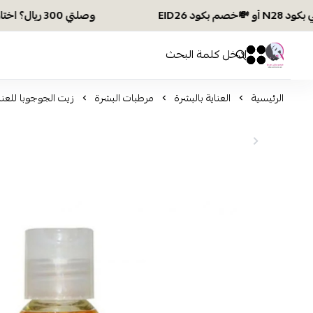
وصلتي 300 ريال؟ اختاري هديتك :🏍 شحن مجاني بكود N28 أو 💸خصم بكود EID26
افكار ومخازن العناية
0
0
الرئيسية
العناية بالبشرة
مرطبات البشرة
زيت الجوجوبا للعناية