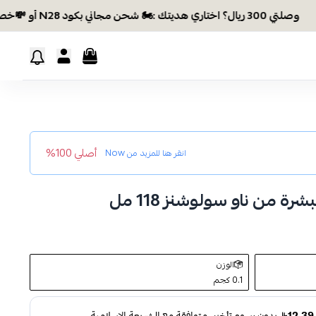
وصلتي 300 ريال؟ اختاري هديتك :🏍 شحن مجاني بكود N28 أو 💸خصم بكود EID26
أصلي 100%
انقر هنا للمزيد من
Now
رة من ناو سولوشنز 118 مل
الوزن
0.1 كجم