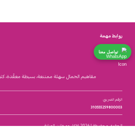
روابط مهمة
تواصل معنا
مفاهيم الجمال سهلة ممتنعة، بسيطة معقّدة، كثيرة ا
الرقم الضريبي
310555259800003
الحقوق محفوظة | 2026
افكار ومخازن العناية