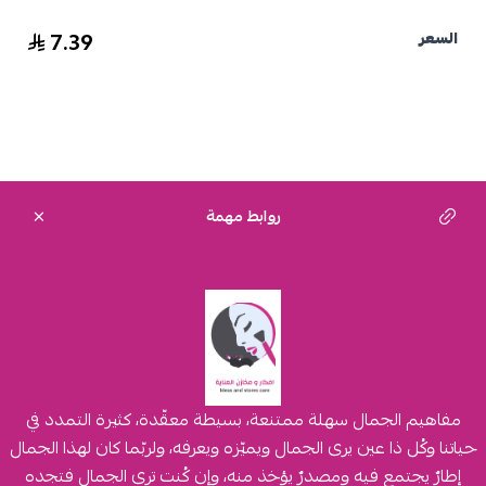
7.39
السعر
روابط مهمة
مفاهيم الجمال سهلة ممتنعة، بسيطة معقّدة، كثيرة التمدد في
حياتنا وكُل ذا عين يرى الجمال ويميّزه ويعرفه، ولربّما كان لهذا الجمال
إطارٌ يجتمع فيه ومصدرٌ يؤخذ منه، وإن كُنت ترى الجمال فتجده