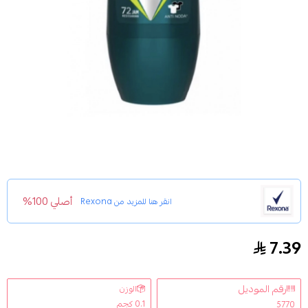
أصلي 100%
انقر هنا للمزيد من
Rexona
7.39
ريكسونا مزيل عرق رول اون لايم كول للرجال - 45 مل
رقم الموديل
الوزن
0.1 كجم
5770