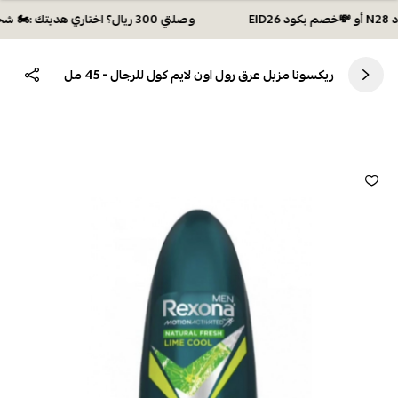
وصلتي 300 ريال؟ اختاري هديتك :🏍 شحن مجاني بكود N28 أو 💸خصم بكود EID26
ريكسونا مزيل عرق رول اون لايم كول للرجال - 45 مل