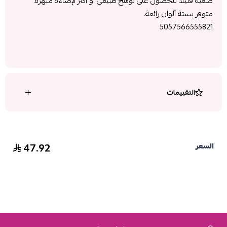
ضعيه قليلاً للحصول على توهج طبيعي أو أكثر لإضاءة مبهرة.
متوفر بستة ألوان رائعة.
5057566555821
التقييمات
47.92
السعر