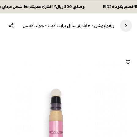
وصلتي 300 ريال؟ اختاري هديتك :🏍 شحن مجاني بكود N28 أو 💸خصم بكود EID26
ريفوليوشن - هايلايتر سائل برايت لايت - جولد لايتس