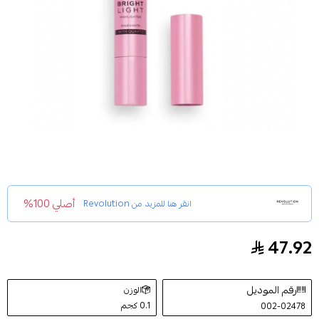
أصلي 100%
انقر هنا للمزيد من
Revolution
47.92
ريفوليوشن - هايلايتر سائل برايت لايت - جولد لايتس
رقم الموديل
الوزن
0.1 كجم
002-02478