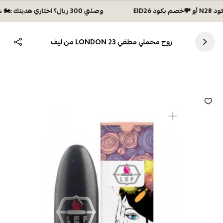
وصلتي 300 ريال؟ اختاري هديتك :🏍 شحن مجاني بكود N28 أو 💸خصم بكود EID26
روج مخملي مطفي LONDON 23 من ليف