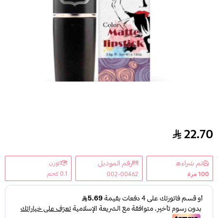
22.70
روج مخملي مطفي LONDON 23 من ليف
تم شراءه
رقم الموديل
الوزن
0.1 كجم
100
مرة
002-00462