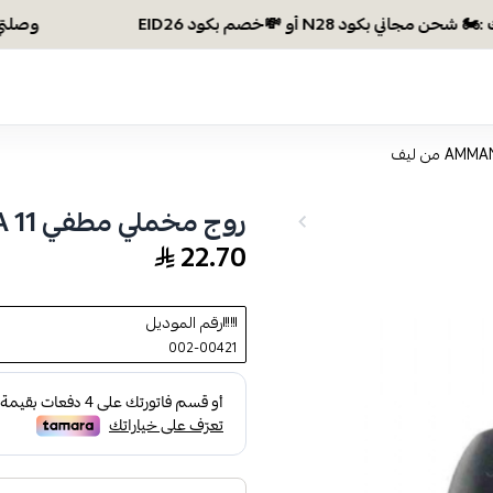
وصلتي 300 ريال؟ اختاري هديتك :🏍 شحن مجاني بكود N28 أو 💸خصم بكود EID26
روج مخملي مطفي AMMANA 11 من ليف
22.70
رقم الموديل
002-00421