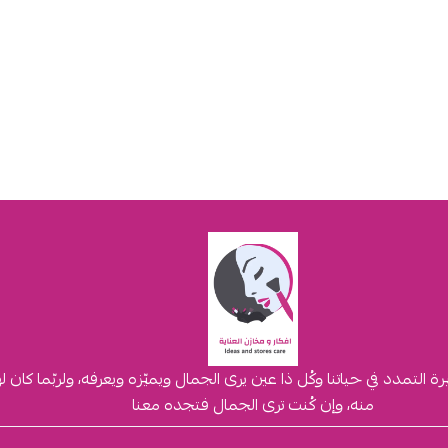
لتمدد في حياتنا وكُل ذا عين يرى الجمال ويميّزه ويعرفه، ولربّما كان 
منه، وإن كُنت ترى الجمال فتجده معنا