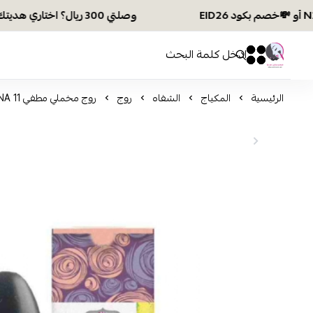
وصلتي 300 ريال؟ اختاري هديتك :🏍 شحن مجاني بكود N28 أو 💸خصم بكود EID26
افكار ومخازن العناية
0
0
الرئيسية
المكياج
الشفاه
روج
روج مخملي مطفي AMMANA 11 من ليف