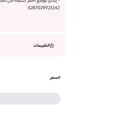
- إبداي بوضع احمر الشفاه من الم
6287029923242
التقييمات
السعر