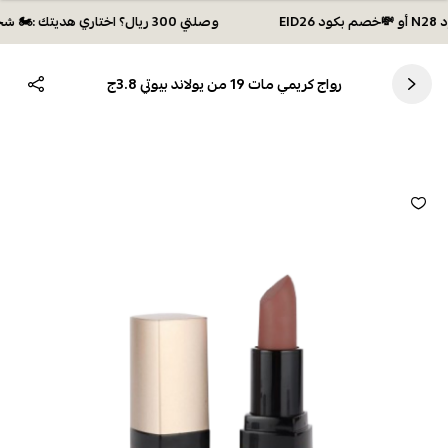
وصلتي 300 ريال؟ اختاري هديتك :🏍 شحن مجاني بكود N28 أو 💸خصم بكود EID26
رواج كريمي مات 19 من يولاند بيوتي 3.8ج