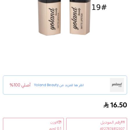
أصلي 100%
انقر هنا للمزيد من
Yoland Beauty
16.50
رواج كريمي مات 19 من يولاند بيوتي 3.8ج
رقم الموديل
الوزن
0.1 كجم
6927874812307