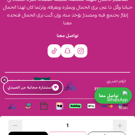
حياتنا وكُل ذا عين يرى الجمال ويميّزه ويعرفه، ولربّما كان لهذا الجمال
إطارٌ يجتمع فيه ومصدرٌ يؤخذ منه، وإن كُنت ترى الجمال فتجده
معنا
تواصل معنا
×
السجل التجاري
الرقم الضريبي
💬
استشارة مجانية من الصيدلي
4030431116
310555259800003
تواصل معنا
الحقوق محفوظة | 2026
افكار ومخازن العناية