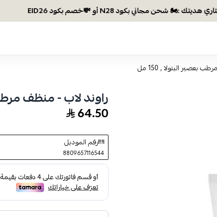
 بعصير البتولا , 150 مل
راوند لاب - منظف مرطب بعصي
64.50
رقم الموديل
8809657116544