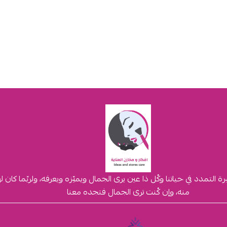
لتمدد في حياتنا وكُل ذا عين يرى الجمال ويميّزه ويعرفه، ولربّما كان 
منه، وإن كُنت ترى الجمال فتجده معنا