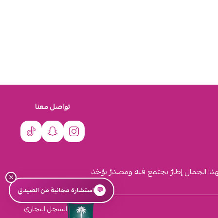
تواصل معنا
لهذا الجمال إطارٌ يجتمع فيه ومصدرٌ يؤخذ
×
💬
استشارة مجانية من الصيدلي
السجل التجاري