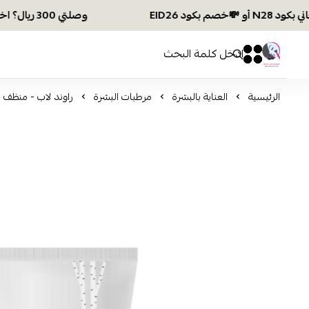
وصلتي 300 ريال؟ اختاري هديتك :🏍 شحن مجاني بكود N28 أو 💸خصم بكود EID26
افكار ومخازن العناية
0
0
الرئيسية
العناية بالبشرة
مرطبات البشرة
راوند لاب - منظف مرطب