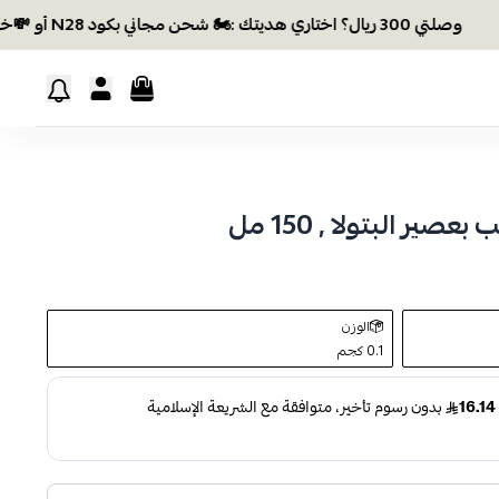
وصلتي 300 ريال؟ اختاري هديتك :🏍 شحن مجاني بكود N28 أو 💸خصم بكود EID26
ر البتولا , 150 مل
الوزن
0.1 كجم