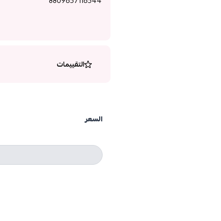
8809657116544
التقييمات
السعر