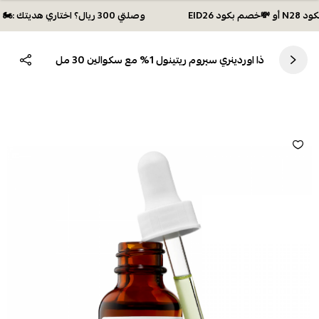
وصلتي 300 ريال؟ اختاري هديتك :🏍 شحن مجاني بكود N28 أو 💸خصم بكود EID26
ذا اوردينري سيروم ريتينول 1% مع سكوالين 30 مل