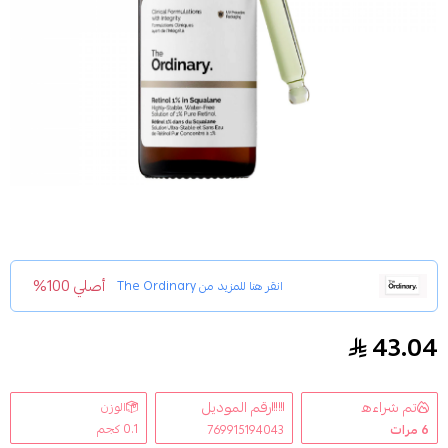
أصلي 100%
انقر هنا للمزيد من
The Ordinary
43.04
ذا اوردينري سيروم ريتينول 1% مع سكوالين 30 مل
تم شراءه
رقم الموديل
الوزن
0.1 كجم
6
مرات
769915194043