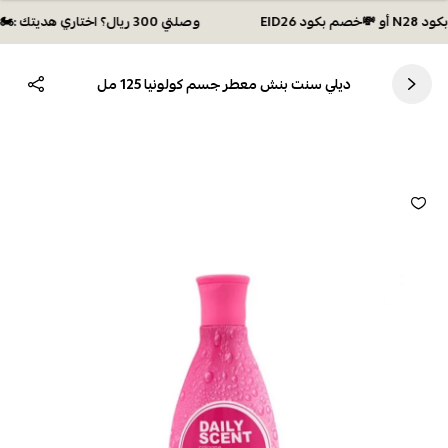
وصلتي 300 ريال؟ اختاري هديتك :🏍 شحن مجاني بكود N28 أو 💸خصم بكود EID26
ديلي سنت بنش معطر جسم كولونيا 125 مل