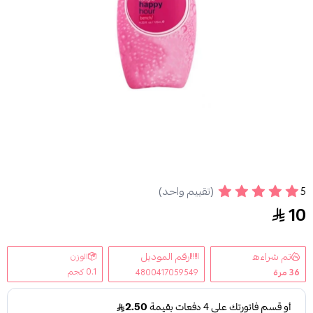
5
(تقييم واحد)
ديلي سنت بنش معطر جسم كولونيا 125 مل
10
تم شراءه
رقم الموديل
الوزن
0.1 كجم
36
مرة
4800417059549