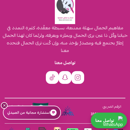
مفاهيم الجمال سهلة ممتنعة، بسيطة معقّدة، كثيرة التمدد في
حياتنا وكُل ذا عين يرى الجمال ويميّزه ويعرفه، ولربّما كان لهذا الجمال
إطارٌ يجتمع فيه ومصدرٌ يؤخذ منه، وإن كُنت ترى الجمال فتجده
معنا
تواصل معنا
×
السجل التجاري
الرقم الضريبي
💬
استشارة مجانية من الصيدلي
4030431116
310555259800003
تواصل معنا