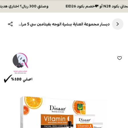
وصلتي 300 ريال؟ اختاري هديتك :🏍 شحن مجاني بكود N28 أو 💸خصم بكود EID26
ديسار مجموعة العناية ببشرة الوجه بفيتامين سي 5 مراحل