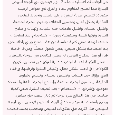
من الوقت، ثم اغسليه بالماء. 2- تونر فيتامين سي للوجه لتبييض
البشرة هذا المنتج المقاوم للماء والعرق غني بعوامل ترطيب
متعددة لتنظيم رطوبة البشرة وزيتها بلطف، وتجديد العناصر
الغذائية بشكل فعال، وتحسين الجفاف، وتنعيم البشرة الخشنة،
وتقليل المسام، وتقليل علامات حب الشباب، وتهدئة وإصلاح
البشرة وتركها ناعمة ومنتعشة ومرنة. - الاستخدام: بعد استخدام
منظف الوجه، ضعي كمية مناسبة من هذا المنتج وربتي بلطف حتى
يتم امتصاصه بشكل طبيعي. يعطي شعورًا منعشًا ومريحًا خاصة
قبل أو بعد المكياج اليومي. 3- مصل فيتامين سي للوجه للتبييض:
- تعمل التركيبة الفعالة الجديدة عالية التركيز على تحسين تكوين
الكولاجين في الجلد بشكل فعال، وتبييض البشرة وترطيبها، وإخفاء
البقع، وإزالة حب الشباب، وتقليص المسام، وتنعيم الخطوط
الدقيقة، وتحسين البشرة الخشنة، وإصلاح البشرة التالفة واستعادة
نعومتها وإشراقها. - الاستخدام: - بعد تنظيف البشرة، ضعي كمية
مناسبة من هذا المنتج على الوجه ثم دلكي بلطف حتى يمتص.
يوصى باستخدامه مرة واحدة في اليوم. 4- كريم فيتامين سي للوجه
للتبييض هذا الكريم غني بمكونات التبييض ومخصب بمستخلصات