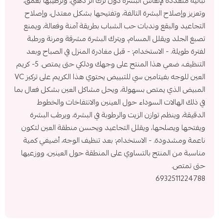
نباتية متعددة لإنعاش البشرة دون ترك أثر دهني، وترطيبها بعمق،
وتعزيز وإصلاح البشرة التالفة، وتفتيحها بشكل معتدل، وإصلاح
التجاعيد والبقع وندبات حب الشباب بطريقة آمنة وفعالة، ويمنع
تصبغ الجلد ويقلل المسام، ويترك البشرة مشرقة ومرنة ورطبة
لفترة طويلة. - الاستخدام: - قبل مغادرة المنزل في الصباح وبعد
التنظيف، ضعي هذا المنتج على وجهك ودلكي حتى يمتص. 5- كريم
العين للوجه بفيتامين سي للتبييض يحتوي هذا الكريم على تركيز VC
المبيض الذي يمتص بسهولة، ويحل مشاكل العين بشكل فعال بما
في ذلك الهالات السوداء حول العينين والانتفاخات والخطوط
الدقيقة، وينظم توازن الزيت والرطوبة في البشرة، ويرطب البشرة
ويفتحها ويصلحها، ويقلل التجاعيد ويحسن منطقة العين لتكون
ناعمة ومشدودة. - الاستخدام: بعد تنظيف الوجه، أضيفي كمية
مناسبة من المنتج بالتساوي على المنطقة حول العينين، ووزعيها
حتى تمتص.
6932511224788