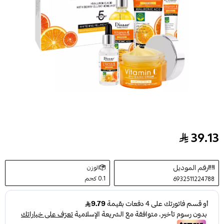
39.13
ديسار مجموعة العناية ببشرة الوجه بفيتامين سي 5 مراحل
رقم الموديل
الوزن
0.1 كجم
6932511224788