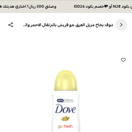
وصلتي 300 ريال؟ اختاري هديتك :🏍 شحن مجاني بكود N28 أو 💸خصم بكود EID26
دوف بخاخ مزيل العرق جو فريش بالبرتقال الاحمر والصبار 150 مل