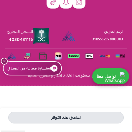
السجل التجاري
الرقم الضريبي
4030431116
310555259800003
×
💬
استشارة مجانية من الصيدلي
الحقوق محفوظة | 2026
افكار ومخازن العناية
تواصل معنا
اعلمني عند التوفر