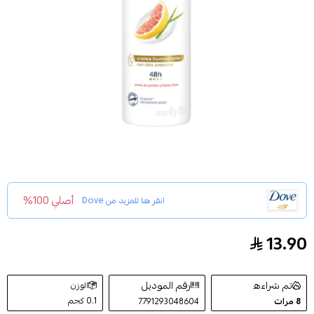
أصلي 100%
انقر هنا للمزيد من
Dove
13.90
دوف بخاخ مزيل العرق جو فريش بالبرتقال الاحمر والصبار 150
تم شراءه
رقم الموديل
الوزن
0.1 كجم
8
مرات
7791293048604