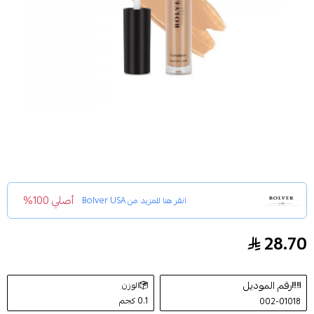
أصلي 100%
انقر هنا للمزيد من
Bolver USA
28.70
خافي عيوب كريمي C1 من بوليفر 6مل
رقم الموديل
الوزن
0.1 كجم
002-01018