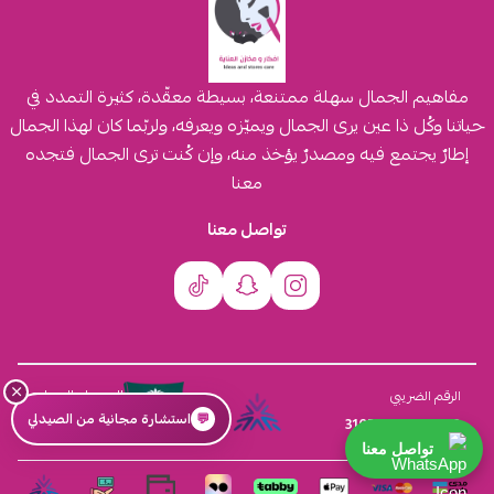
مفاهيم الجمال سهلة ممتنعة، بسيطة معقّدة، كثيرة التمدد في
حياتنا وكُل ذا عين يرى الجمال ويميّزه ويعرفه، ولربّما كان لهذا الجمال
إطارٌ يجتمع فيه ومصدرٌ يؤخذ منه، وإن كُنت ترى الجمال فتجده
معنا
تواصل معنا
×
السجل التجاري
الرقم الضريبي
💬
استشارة مجانية من الصيدلي
4030431116
310555259800003
تواصل معنا