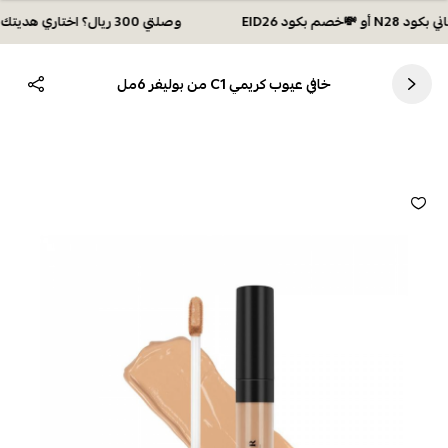
وصلتي 300 ريال؟ اختاري هديتك :🏍 شحن مجاني بكود N28 أو 💸خصم بكود EID26
خافي عيوب كريمي C1 من بوليفر 6مل