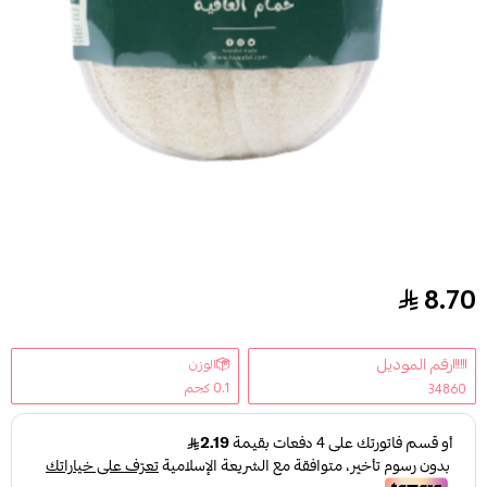
8.70
حوافل ليفة استحمام من نبات الليف الطبيعي 30g
رقم الموديل
الوزن
0.1 كجم
34860