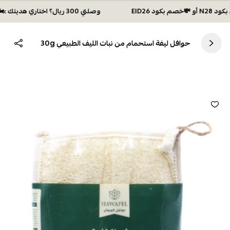
وصلتي 300 ريال؟ اختاري هديتك :🏍 شحن مجاني بكود N28 أو 💸خصم بكود EID26
حوافل ليفة استحمام من نبات الليف الطبيعي 30g