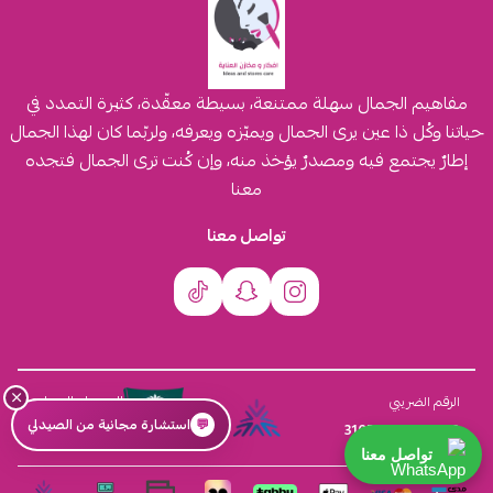
مفاهيم الجمال سهلة ممتنعة، بسيطة معقّدة، كثيرة التمدد في
حياتنا وكُل ذا عين يرى الجمال ويميّزه ويعرفه، ولربّما كان لهذا الجمال
إطارٌ يجتمع فيه ومصدرٌ يؤخذ منه، وإن كُنت ترى الجمال فتجده
معنا
تواصل معنا
×
السجل التجاري
الرقم الضريبي
💬
استشارة مجانية من الصيدلي
4030431116
310555259800003
تواصل معنا