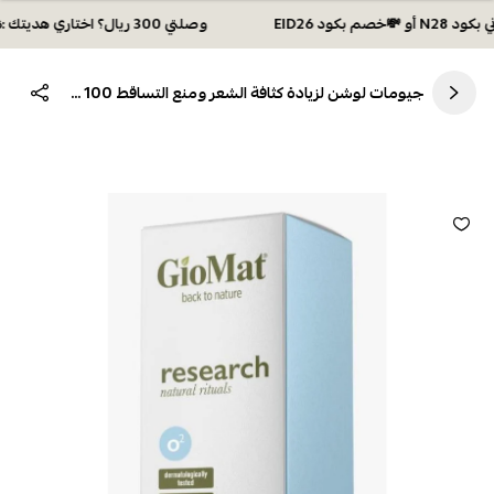
وصلتي 300 ريال؟ اختاري هديتك :🏍 شحن مجاني بكود N28 أو 💸خصم بكود EID26
جيومات لوشن لزيادة كثافة الشعر ومنع التساقط 100 مل