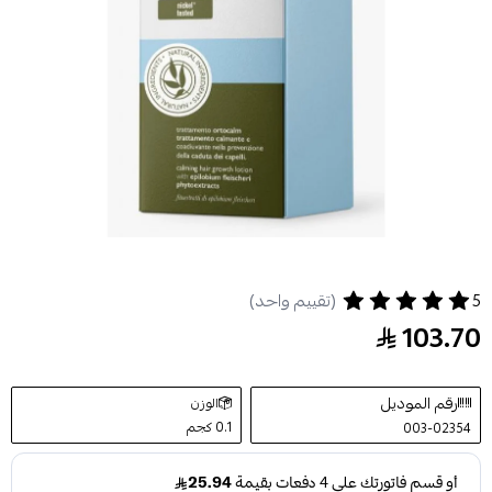
5
(تقييم واحد)
جيومات لوشن لزيادة كثافة الشعر ومنع التساقط 100 مل
103.70
رقم الموديل
الوزن
0.1 كجم
003-02354