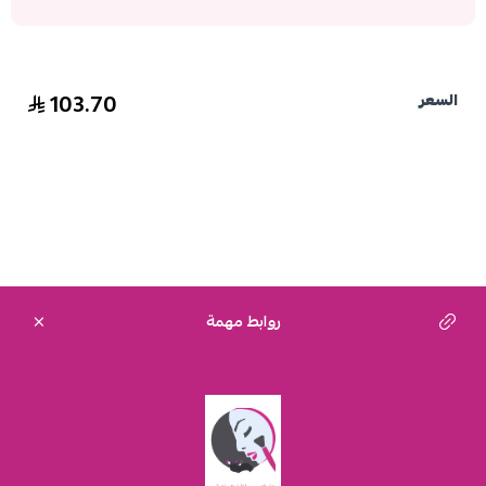
103.70
السعر
روابط مهمة