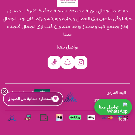
مفاهيم الجمال سهلة ممتنعة، بسيطة معقّدة، كثيرة التمدد في
حياتنا وكُل ذا عين يرى الجمال ويميّزه ويعرفه، ولربّما كان لهذا الجمال
إطارٌ يجتمع فيه ومصدرٌ يؤخذ منه، وإن كُنت ترى الجمال فتجده
معنا
تواصل معنا
×
السجل التجاري
الرقم الضريبي
💬
استشارة مجانية من الصيدلي
4030431116
310555259800003
تواصل معنا