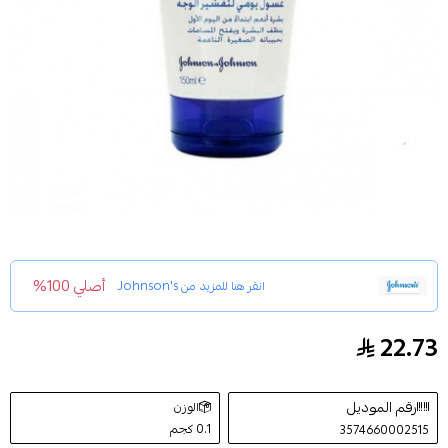
أصلي 100%
انقر هنا للمزيد من
Johnson's
22.73
جونسون صابون سائل للإستحمام بخلاصة زيت الجوجوبا وف
رقم الموديل
الوزن
0.1 كجم
3574660002515