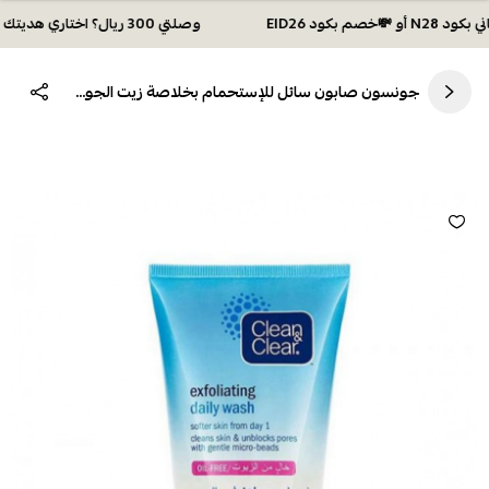
وصلتي 300 ريال؟ اختاري هديتك :🏍 شحن مجاني بكود N28 أو 💸خصم بكود EID26
جونسون صابون سائل للإستحمام بخلاصة زيت الجوجوبا وفيتامين اي - 400مل