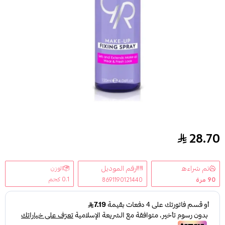
28.70
جولدن روز بخاخ مثبت للمكياج لونج ويرينج - 120 مل
تم شراءه
رقم الموديل
الوزن
0.1 كجم
90
مرة
8691190121440