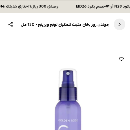
وصلتي 300 ريال؟ اختاري هديتك :🏍 شحن مجاني بكود N28 أو 💸خصم بكود EID26
جولدن روز بخاخ مثبت للمكياج لونج ويرينج - 120 مل