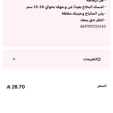
- هز الزجاجة
- امسك البخاخ بعيدًا عن وجهك بحوالي 20-25 سم
- رش المكياج وعينيك مغلقة
- انتظر حتى يجف
8691190121440
التقييمات
28.70
السعر