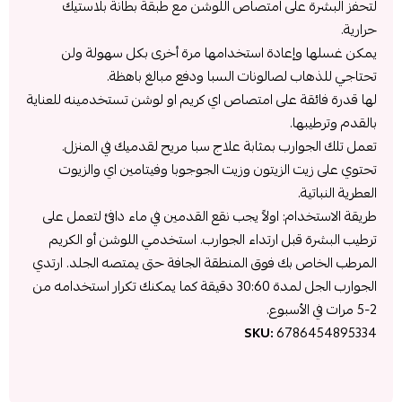
لتحفز البشرة على امتصاص اللوشن مع طبقة بطانة بلاستيك
حرارية.
يمكن غسلها وإعادة استخدامها مرة أخرى بكل سهولة ولن
تحتاجي للذهاب لصالونات السبا ودفع مبالغ باهظة.
لها قدرة فائقة على امتصاص اي كريم او لوشن تستخدمينه للعناية
بالقدم وترطيبها.
تعمل تلك الجوارب بمثابة علاج سبا مريح لقدميك في المنزل.
تحتوي على زيت الزيتون وزيت الجوجوبا وفيتامين اي والزيوت
العطرية النباتية.
طريقة الاستخدام: اولاً يجب نقع القدمين في ماء دافئ لتعمل على
ترطيب البشرة قبل ارتداء الجوارب. استخدمي اللوشن أو الكريم
المرطب الخاص بك فوق المنطقة الجافة حتى يمتصه الجلد. ارتدي
الجوارب الجل لمدة 30:60 دقيقة كما يمكنك تكرار استخدامه من
2-5 مرات في الأسبوع.
SKU:
6786454895334