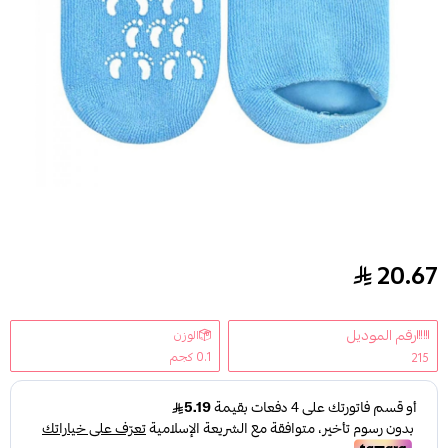
20.67
جوارب الجل السحرية لترطيب وتنعيم القدمين ازرق م
رقم الموديل
الوزن
0.1 كجم
215