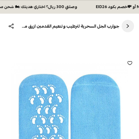
وصلتي 300 ريال؟ اختاري هديتك :🏍 شحن مجاني بكود N28 أو 💸خصم بكود EID26
جوارب الجل السحرية لترطيب وتنعيم القدمين ازرق من سبا سيستم