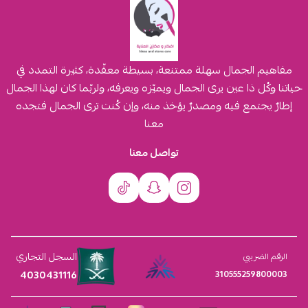
مفاهيم الجمال سهلة ممتنعة، بسيطة معقّدة، كثيرة التمدد في
حياتنا وكُل ذا عين يرى الجمال ويميّزه ويعرفه، ولربّما كان لهذا الجمال
إطارٌ يجتمع فيه ومصدرٌ يؤخذ منه، وإن كُنت ترى الجمال فتجده
معنا
تواصل معنا
السجل التجاري
الرقم الضريبي
4030431116
310555259800003