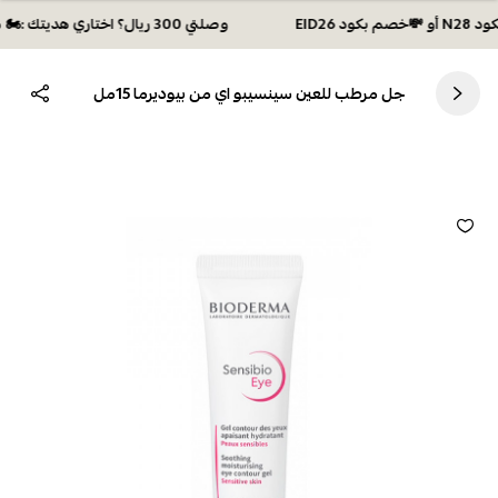
وصلتي 300 ريال؟ اختاري هديتك :🏍 شحن مجاني بكود N28 أو 💸خصم بكود EID26
جل مرطب للعين سينسيبو اي من بيوديرما 15مل