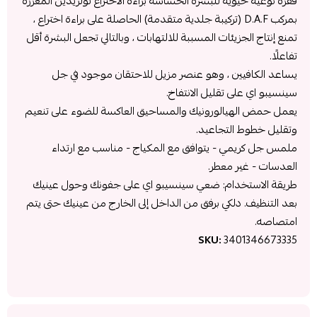
قفزة نوعية حيوية للبشرة الحساسة براءة الاختراع تولريدين المعززة
بمركب D.A.F (تركيبة جلدية متقدمة) الحاصلة على براءة اختراع ،
تمنع إنتاج الجزيئات المسببة للالتهابات ، وبالتالي تجعل البشرة أقل
تفاعلًا.
يساعد الكافيين ، وهو عنصر مزيل للاحتقان موجود في جل
سينسيبو اي على تقليل الانتفاخ.
يعمل حمض الهيالورونيك والمساحيق العاكسة للضوء على تنعيم
وتقليل خطوط التجاعيد.
ملمس جل كريمي - يتوافق مع المكياج - مناسب مع ارتداء
العدسات - غير معطر.
طريقة الاستخدام: ضعي سينسيبو اي على جفونك وحول عينيك
بعد التنظيف. دلكي برفق من الداخل إلى الخارج من عينيك حتى يتم
امتصاصه.
SKU:
3401346673335