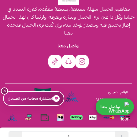
مفاهيم الجمال سهلة ممتنعة، بسيطة معقّدة، كثيرة التمدد في
حياتنا وكُل ذا عين يرى الجمال ويميّزه ويعرفه، ولربّما كان لهذا الجمال
إطارٌ يجتمع فيه ومصدرٌ يؤخذ منه، وإن كُنت ترى الجمال فتجده
معنا
تواصل معنا
×
السجل التجاري
الرقم الضريبي
💬
استشارة مجانية من الصيدلي
4030431116
310555259800003
تواصل معنا