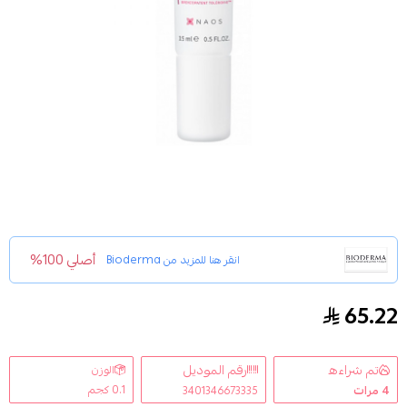
أصلي 100%
انقر هنا للمزيد من
Bioderma
65.22
جل مرطب للعين سينسيبو اي من بيوديرما 15مل
تم شراءه
رقم الموديل
الوزن
0.1 كجم
4
مرات
3401346673335