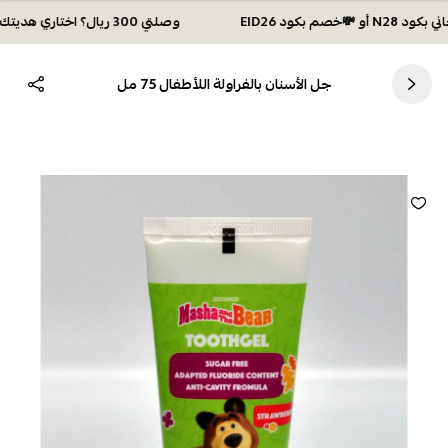
وصلتي 300 ريال؟ اختاري هديتك :🏍 شحن مجاني بكود N28 أو 💸خصم بكود EID26
جل الأسنان بالفراولة اللأطفال 75 مل