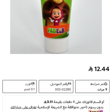
12.44
جل الأسنان بالفراولة اللأطفال 75 مل
تم شراءه
رقم الموديل
الوزن
0.1 كجم
9
مرات
003-02280