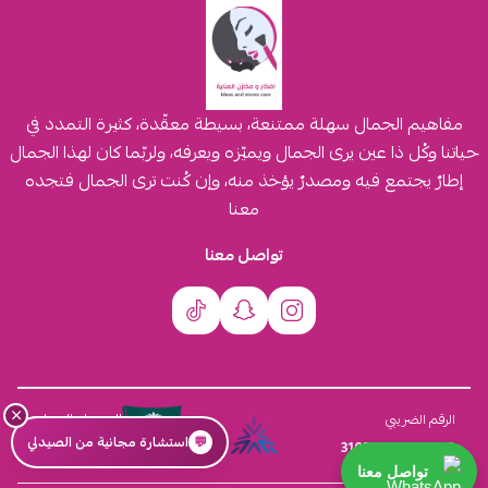
مفاهيم الجمال سهلة ممتنعة، بسيطة معقّدة، كثيرة التمدد في
حياتنا وكُل ذا عين يرى الجمال ويميّزه ويعرفه، ولربّما كان لهذا الجمال
إطارٌ يجتمع فيه ومصدرٌ يؤخذ منه، وإن كُنت ترى الجمال فتجده
معنا
تواصل معنا
×
السجل التجاري
الرقم الضريبي
💬
استشارة مجانية من الصيدلي
4030431116
310555259800003
تواصل معنا