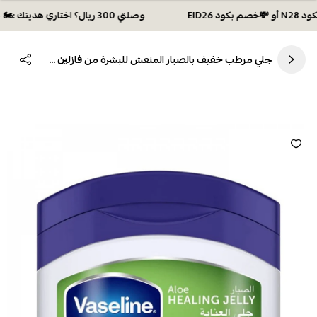
وصلتي 300 ريال؟ اختاري هديتك :🏍 شحن مجاني بكود N28 أو 💸خصم بكود EID26
جلي مرطب خفيف بالصبار المنعش للبشرة من فازلين 250مل