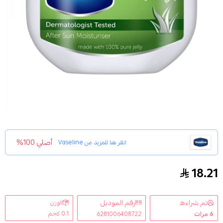
أصلي 100%
انقر هنا للمزيد من
Vaseline
18.21
جلي مرطب خفيف بالصبار المنعش للبشرة من فازلين 250مل
تم شراءه
رقم الموديل
الوزن
0.1 كجم
6
مرات
6281006408722