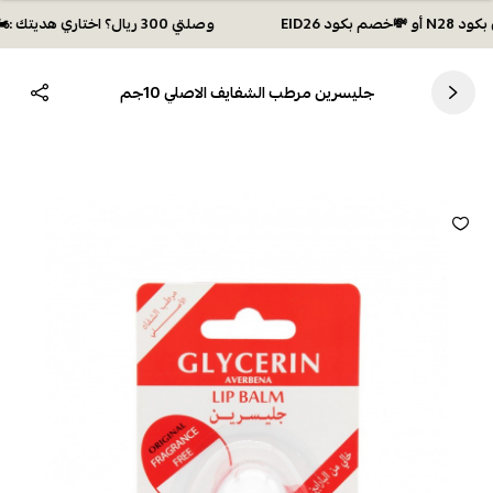
وصلتي 300 ريال؟ اختاري هديتك :🏍 شحن مجاني بكود N28 أو 💸خصم بكود EID26
جليسرين مرطب الشفايف الاصلي 10جم