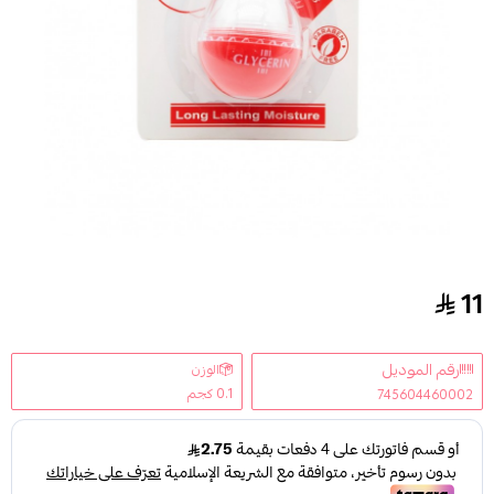
11
جليسرين مرطب الشفايف الاصلي 10جم
رقم الموديل
الوزن
0.1 كجم
745604460002