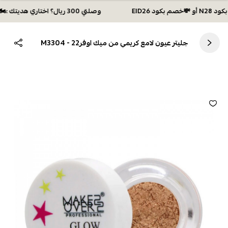
وصلتي 300 ريال؟ اختاري هديتك :🏍 شحن مجاني بكود N28 أو 💸خصم بكود EID26
جليتر عيون لامع كريمي من ميك اوفر22 - M3304