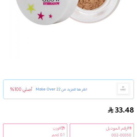
أصلي 100%
انقر هنا للمزيد من
Make Over 22
33.48
جليتر عيون لامع كريمي من ميك اوفر22 - M3304
رقم الموديل
الوزن
0.1 كجم
002-00350