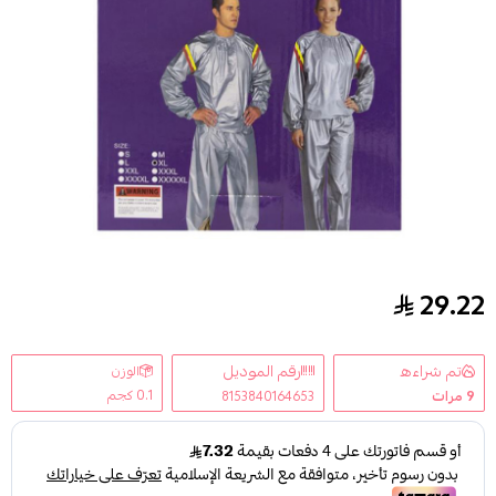
29.22
جلوبال ستار بدلة ساونا مقاس XXXL
تم شراءه
رقم الموديل
الوزن
0.1 كجم
9
مرات
8153840164653