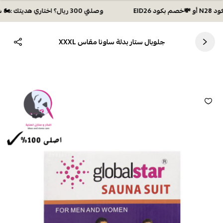
وصلتي 300 ريال؟ اختاري هديتك :🏍 شحن مجاني بكود N28 أو 💸خصم بكود EID26
جلوبال ستار بدلة ساونا مقاس XXXL