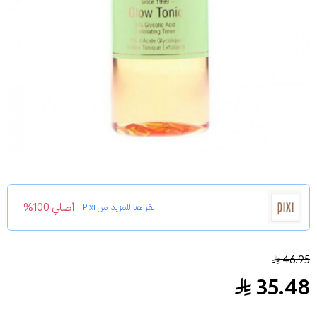
أصلي 100%
انقر هنا للمزيد من
Pixi
تونر لتقشير وتنشيط البشرة لمظهر اكثر اشراقا شفاف من بيك
46.95
35.48