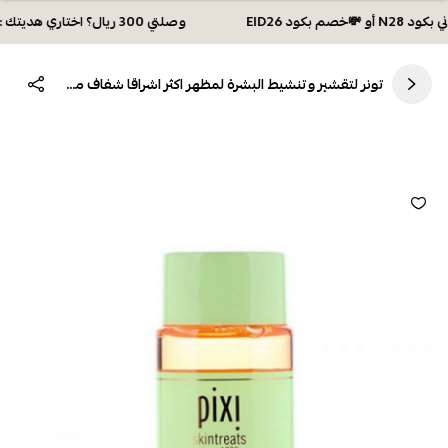
وصلتي 300 ريال؟ اختاري هديتك :🏍 شحن مجاني بكود N28 أو 💸خصم بكود EID26
تونر لتقشير وتنشيط البشرة لمظهر اكثر اشراقا شفاف من بيكسي 100 مل