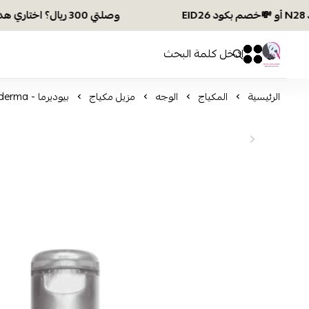
وصلتي 300 ريال؟ اختاري هديتك :🏍 شحن مجاني بكود N28 أو 💸خصم بكود EID26
افكار ومخازن العناية
0
0
الرئيسية
المكياج
الوجه
مزيل مكياج
بيوديرما - Bioderma ماء ميسيلار بيجمنتبيو H2o 250 مل - منظف مشرق للبقع الداكنة