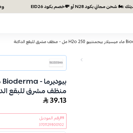
وصلتي 300 ريال؟ اختاري هديتك :🏍 شحن مجاني بكود N28 أو 
منظف مشرق للبقع الدا
39.13
رقم الموديل
3701129800102