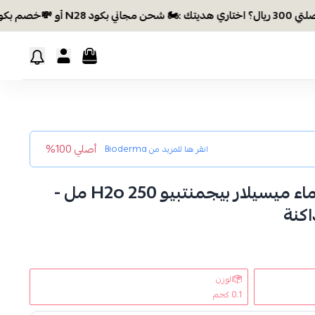
خصم بكود EID26
أصلي 100%
انقر هنا للمزيد من
Bioderma
بيوديرما - Bioderma ماء ميسيلار بيجمنتبيو H2o 250 مل -
كنة
الوزن
0.1 كجم