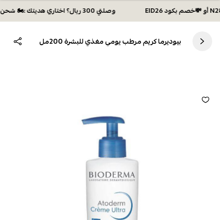
وصلتي 300 ريال؟ اختاري هديتك :🏍 شحن مجاني بكود N28 أو 💸خصم بكود EID26
بيوديرما كريم مرطب يومي مغذي للبشرة 200مل