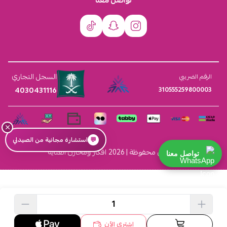
السجل التجاري
الرقم الضريبي
4030431116
310555259800003
×
💬
استشارة مجانية من الصيدلي
الحقوق محفوظة | 2026
افكار ومخازن العناية
تواصل معنا
اشتري الآن