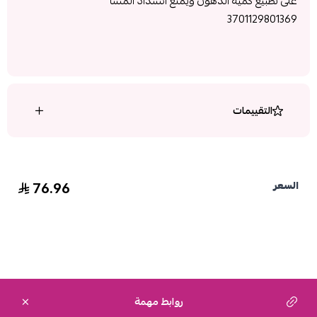
على تطبيع كمية الدهون ويمنع انسداد المسا
3701129801369
التقييمات
76.96
السعر
روابط مهمة