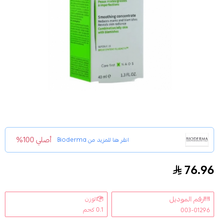
أصلي 100%
انقر هنا للمزيد من
Bioderma
76.96
بيوديرما سيبيوم نايت بيل مركز مهدئ 40 مل
رقم الموديل
الوزن
0.1 كجم
003-01296