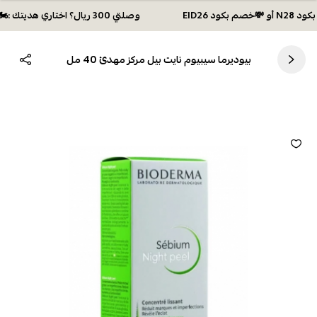
وصلتي 300 ريال؟ اختاري هديتك :🏍 شحن مجاني بكود N28 أو 💸خصم بكود EID26
بيوديرما سيبيوم نايت بيل مركز مهدئ 40 مل