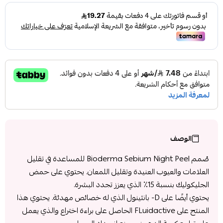
الوصف
صُمم Bioderma Sebium Night Peel للمساعدة في تقليل
العلامات والعيوب العنيدة وتقليل اللمعان. يحتوي على حمض
الجليكوليك بنسبة 15٪ الذي يعزز تجدد البشرة.
يحتوي أيضًا على D- بانثينول الذي له خصائص مهدئة. يحتوي هذا
المنتج على FLuidactive الحاصل على براءة اختراع والذي يعمل