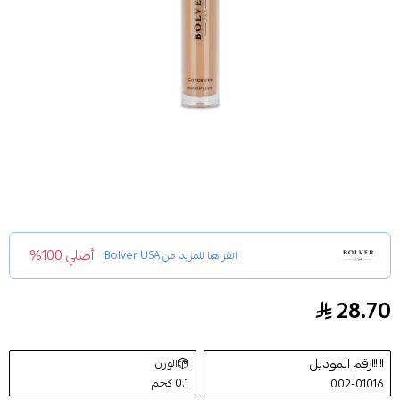
أصلي 100%
انقر هنا للمزيد من
Bolver USA
28.70
بولفير كونسيلر كريمي خافي عيوب رقمC3
رقم الموديل
الوزن
0.1 كجم
002-01016