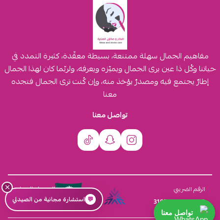
مفاهيم الجمال سهلة ممتنعة، بسيطة معقّدة، كثيرة التمدد في
حياتنا وكُل ذا عين يرى الجمال ويميّزه ويعرفه، ولربّما كان لهذا الجمال
إطارٌ يجتمع فيه ومصدرٌ يؤخذ منه، وإن كُنت ترى الجمال فتجده
معنا
تواصل معنا
×
السجل التجاري
الرقم الضريبي
💬
استشارة مجانية من الصيدلي
4030431116
310555259800003
تواصل معنا