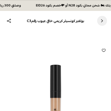
وصلتي 300 ريال؟ اختاري هديتك :🏍 شحن مجاني بكود N28 أو 💸خصم بكود EID26
بولفير كونسيلر كريمي خافي عيوب رقمC3