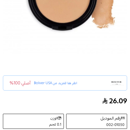
أصلي 100%
انقر هنا للمزيد من
Bolver USA
26.09
بولفير بودرة سحرية ماجك مضغوطة للوجه P15
رقم الموديل
الوزن
0.1 كجم
002-01050