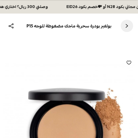
وصلتي 300 ريال؟ اختاري هديتك :🏍 شحن مجاني بكود N28 أو 💸خصم بكود EID26
بولفير بودرة سحرية ماجك مضغوطة للوجه P15