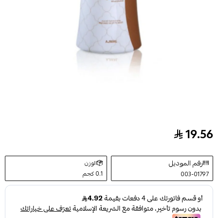
19.56
بودرة وصال ذهب معطره للجسم من أجمل 80ج
رقم الموديل
الوزن
0.1 كجم
003-01797