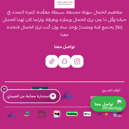
مفاهيم الجمال سهلة ممتنعة، بسيطة معقّدة، كثيرة التمدد في
حياتنا وكُل ذا عين يرى الجمال ويميّزه ويعرفه، ولربّما كان لهذا الجمال
إطارٌ يجتمع فيه ومصدرٌ يؤخذ منه، وإن كُنت ترى الجمال فتجده
معنا
تواصل معنا
×
السجل التجاري
الرقم الضريبي
💬
استشارة مجانية من الصيدلي
4030431116
310555259800003
تواصل معنا