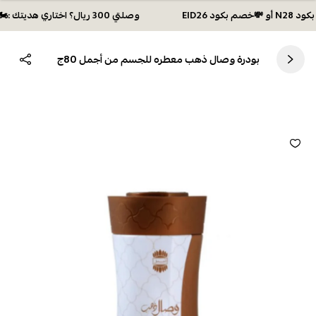
وصلتي 300 ريال؟ اختاري هديتك :🏍 شحن مجاني بكود N28 أو 💸خصم بكود EID26
بودرة وصال ذهب معطره للجسم من أجمل 80ج