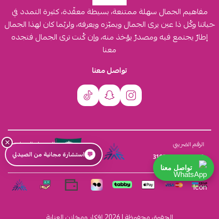
مفاهيم الجمال سهلة ممتنعة، بسيطة معقّدة، كثيرة التمدد في
حياتنا وكُل ذا عين يرى الجمال ويميّزه ويعرفه، ولربّما كان لهذا الجمال
إطارٌ يجتمع فيه ومصدرٌ يؤخذ منه، وإن كُنت ترى الجمال فتجده
معنا
تواصل معنا
×
السجل التجاري
الرقم الضريبي
💬
استشارة مجانية من الصيدلي
4030431116
310555259800003
تواصل معنا
الحقوق محفوظة | 2026
افكار ومخازن العناية