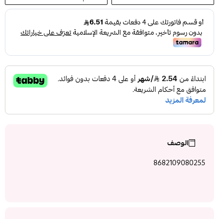
الوصف
8682109080255