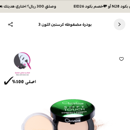
وصلتي 300 ريال؟ اختاري هديتك :🏍 شحن مجاني بكود N28 أو 💸خصم بكود EID26
بودرة مضغوطه كرستين اللون 3