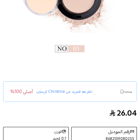
أصلي 100%
انقر هنا للمزيد من
Christine كرستين
26.04
بودرة مضغوطه كرستين اللون 3
رقم الموديل
الوزن
0.1 كجم
8682109080255