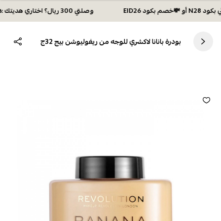
وصلتي 300 ريال؟ اختاري هديتك :🏍 شحن مجاني بكود N28 أو 💸خصم بكود EID26
بودرة بانانا لاكشري للوجه من ريفوليوشن بيج 32ج