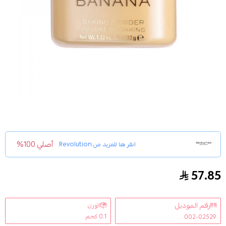
أصلي 100%
انقر هنا للمزيد من
Revolution
57.85
بودرة بانانا لاكشري للوجه من ريفوليوشن بيج 32ج
رقم الموديل
الوزن
0.1 كجم
002-02529