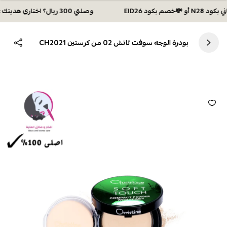
وصلتي 300 ريال؟ اختاري هديتك :🏍 شحن مجاني بكود N28 أو 💸خصم بكود EID26
بودرة الوجه سوفت تاتش 02 من كرستين CH2021