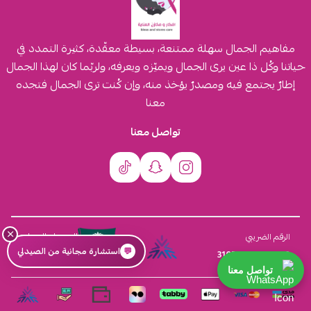
مفاهيم الجمال سهلة ممتنعة، بسيطة معقّدة، كثيرة التمدد في
حياتنا وكُل ذا عين يرى الجمال ويميّزه ويعرفه، ولربّما كان لهذا الجمال
إطارٌ يجتمع فيه ومصدرٌ يؤخذ منه، وإن كُنت ترى الجمال فتجده
معنا
تواصل معنا
×
السجل التجاري
الرقم الضريبي
💬
استشارة مجانية من الصيدلي
4030431116
310555259800003
تواصل معنا