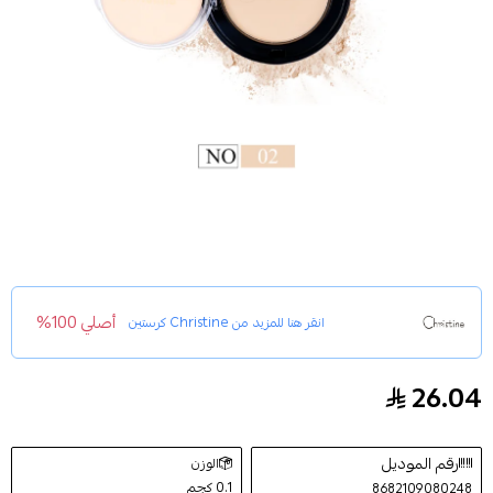
أصلي 100%
انقر هنا للمزيد من
Christine كرستين
26.04
بودرة الوجه سوفت تاتش 02 من كرستين CH2021
رقم الموديل
الوزن
0.1 كجم
8682109080248