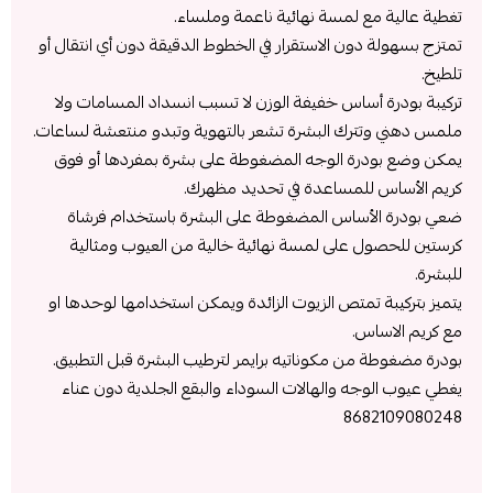
تغطية عالية مع لمسة نهائية ناعمة وملساء.
تمتزج بسهولة دون الاستقرار في الخطوط الدقيقة دون أي انتقال أو
تلطيخ.
تركيبة بودرة أساس خفيفة الوزن لا تسبب انسداد المسامات ولا
ملمس دهني وتترك البشرة تشعر بالتهوية وتبدو منتعشة لساعات.
يمكن وضع بودرة الوجه المضغوطة على بشرة بمفردها أو فوق
كريم الأساس للمساعدة في تحديد مظهرك.
ضعي بودرة الأساس المضغوطة على البشرة باستخدام فرشاة
كرستين للحصول على لمسة نهائية خالية من العيوب ومثالية
للبشرة.
يتميز بتركيبة تمتص الزيوت الزائدة ويمكن استخدامها لوحدها او
مع كريم الاساس.
بودرة مضغوطة من مكوناتيه برايمر لترطيب البشرة قبل التطبيق.
يغطي عيوب الوجه والهالات السوداء والبقع الجلدية دون عناء
8682109080248