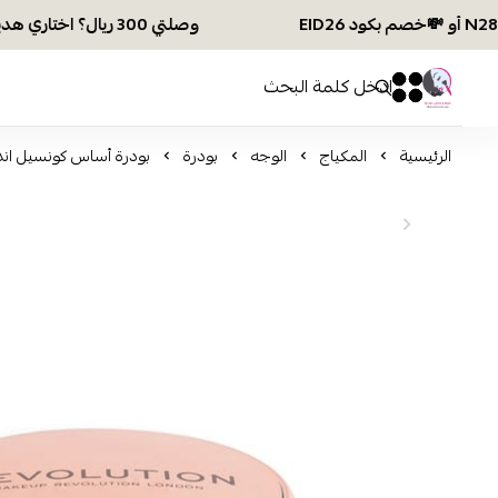
وصلتي 300 ريال؟ اختاري هديتك :🏍 شحن مجاني بكود N28 أو 💸خصم بكود EID26
افكار ومخازن العناية
0
0
الرئيسية
المكياج
الوجه
بودرة
بودرة أساس كونسيل اند 