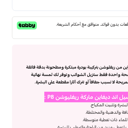
اين من ريفلوشن بتركيبة بودرة مبتكرة ومطحونة بدقة فائقة
حة واحدة فقط ستزيل الشوائب وتوفر لك لمسة نهائية
مريحة لا تسبب جفافاً أو تترك آثارا مقطعة على البشرة.
اند ديفاين ماركة ريفليوشن P8 :
بشرة وتثبيت المكياج.
افة والدهنية والمختلطة.
للماء ذات تغطية متوسطة.
لتعطي مزيد من الراحة والترطيب للبشرة.