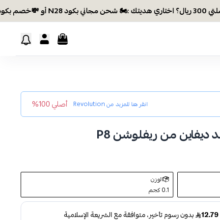
م بكود EID26
أصلي 100%
انقر هنا للمزيد من
Revolution
ديفاين من ريفلوشن P8
الوزن
0.1 كجم