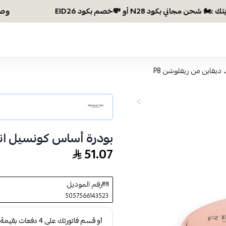
وصلتي 300 ريال؟ اختاري هديتك :🏍 شحن مجاني بكود N28 أو 💸خص
ديفاين من ريفلوشن P8
بودرة أساس كونسيل اند 
51.07
رقم الموديل
5057566143523