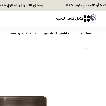
وصلتي 300 ريال؟ اختاري هديتك :🏍 شحن مجاني بكود N28 أو 💸خصم بكود EID26
افكار ومخازن العناية
0
0
الرئيسية
العناية بالشعر
شامبو وبلسم
كريم وبلسم للشعر برازيل