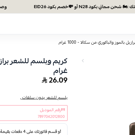
وصلتي 300 ريال؟ اختاري هديتك :🏍 شحن مجاني بكود N28 أو 💸خصم بكود EID26
 بالموز والباكوري من سكالا - 1000 غرام
غرام
26.09
بلسم للشعر بدون سلفات ,
رقم الموديل
7897042012800