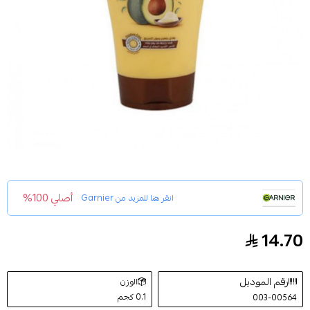
أصلي 100%
انقر هنا للمزيد من
Garnier
14.70
بلسم الترا دوكس بزيت الافوكادو وزبدة الشيا من غارنييه 400
رقم الموديل
الوزن
0.1 كجم
003-00564