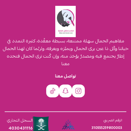
مفاهيم الجمال سهلة ممتنعة، بسيطة معقّدة، كثيرة التمدد في
حياتنا وكُل ذا عين يرى الجمال ويميّزه ويعرفه، ولربّما كان لهذا الجمال
إطارٌ يجتمع فيه ومصدرٌ يؤخذ منه، وإن كُنت ترى الجمال فتجده
معنا
تواصل معنا
السجل التجاري
الرقم الضريبي
4030431116
310555259800003