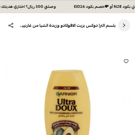
وصلتي 300 ريال؟ اختاري هديتك :🏍 شحن مجاني بكود N28 أو 💸خصم بكود EID26
بلسم الترا دوكس بزيت الافوكادو وزبدة الشيا من غارنييه 400مل