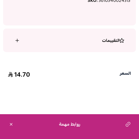
SKU:
3610340024313
التقييمات
14.70
السعر
روابط مهمة