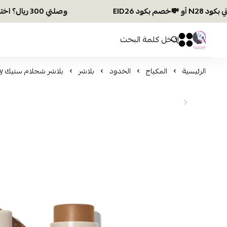
وصلتي 300 ريال؟ اختاري هديتك :🏍 شحن مجاني بكود N28 أو 💸خصم بكود EID26
افكار ومخازن العناية
0
0
الرئيسية
المكياج
الخدود
بلاشر
بلاشر شجلام ستيك Warm Honey (تقييم واحد)