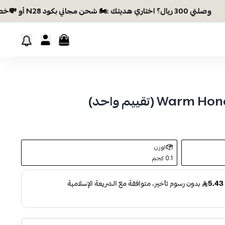
وصلتي 300 ريال؟ اختاري هديتك :🏍 شحن مجاني بكود N28 أو 💸خصم بكود EID26
الوزن
0.1 كجم