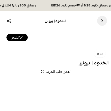
وصلتي 300 ريال؟ اختاري هديتك :🏍 شحن مجاني بكود N28 أو 💸خصم بكود EID26
الخدود | برونزر
الفلتر
برونزر
الخدود | برونزر
تعذر جلب المزيد 😢