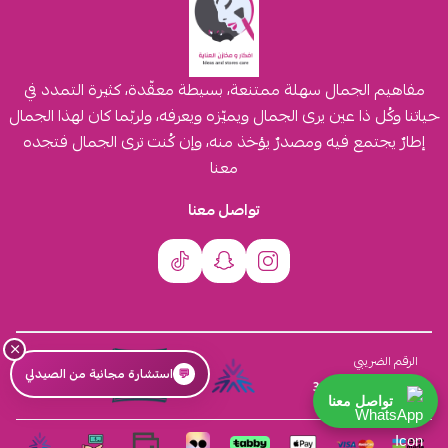
مفاهيم الجمال سهلة ممتنعة، بسيطة معقّدة، كثيرة التمدد في
حياتنا وكُل ذا عين يرى الجمال ويميّزه ويعرفه، ولربّما كان لهذا الجمال
إطارٌ يجتمع فيه ومصدرٌ يؤخذ منه، وإن كُنت ترى الجمال فتجده
معنا
تواصل معنا
×
السجل التجاري
الرقم الضريبي
💬
استشارة مجانية من الصيدلي
4030431116
310555259800003
تواصل معنا