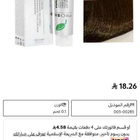
18.26
بروسيل صبغة شعر اشقر غامق ( 6 ) – 100 مل
رقم الموديل
الوزن
0.1 كجم
005-00285