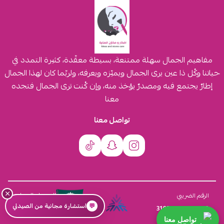
مفاهيم الجمال سهلة ممتنعة، بسيطة معقّدة، كثيرة التمدد في
حياتنا وكُل ذا عين يرى الجمال ويميّزه ويعرفه، ولربّما كان لهذا الجمال
إطارٌ يجتمع فيه ومصدرٌ يؤخذ منه، وإن كُنت ترى الجمال فتجده
معنا
تواصل معنا
×
السجل التجاري
الرقم الضريبي
💬
استشارة مجانية من الصيدلي
4030431116
310555259800003
تواصل معنا