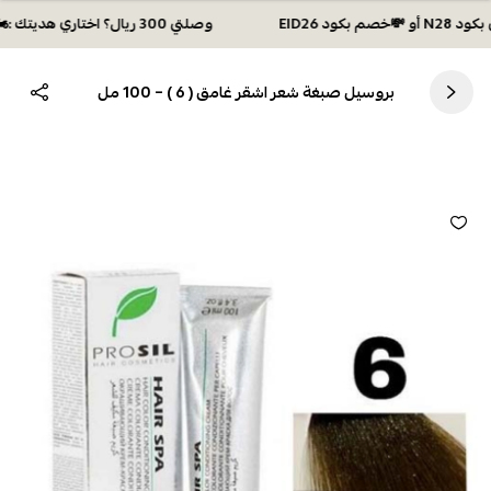
وصلتي 300 ريال؟ اختاري هديتك :🏍 شحن مجاني بكود N28 أو 💸خصم بكود EID26
بروسيل صبغة شعر اشقر غامق ( 6 ) – 100 مل