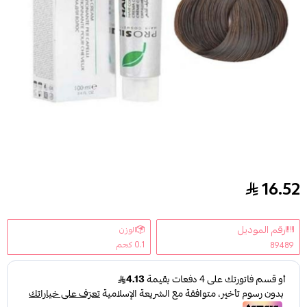
16.52
بروسيل صبغة شعر اشقر غامق طبيعي جد مكثف ( 6.0 ) – 100 مل
رقم الموديل
الوزن
0.1 كجم
89489