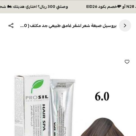
وصلتي 300 ريال؟ اختاري هديتك :🏍 شحن مجاني بكود N28 أو 💸خصم بكود EID26
بروسيل صبغة شعر اشقر غامق طبيعي جد مكثف ( 6.0 ) – 100 مل