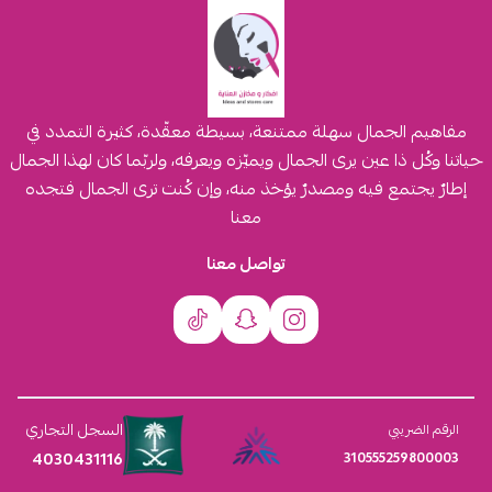
مفاهيم الجمال سهلة ممتنعة، بسيطة معقّدة، كثيرة التمدد في
حياتنا وكُل ذا عين يرى الجمال ويميّزه ويعرفه، ولربّما كان لهذا الجمال
إطارٌ يجتمع فيه ومصدرٌ يؤخذ منه، وإن كُنت ترى الجمال فتجده
معنا
تواصل معنا
السجل التجاري
الرقم الضريبي
4030431116
310555259800003