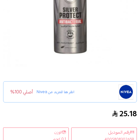
أصلي 100%
انقر هنا للمزيد من
Nivea
25.18
بخاخ مزيل رائحة العرق سيلفر بروتيكت من نيفيا 150مل
رقم الموديل
الوزن
0.1 كجم
4005808302659