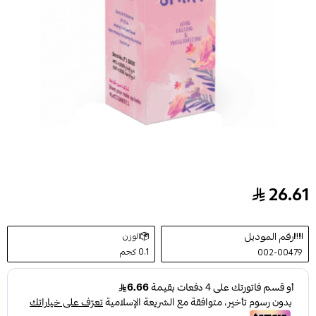
26.61
بخاخ مثبت مكياج لثبات يدوم من ليف 35مل
رقم الموديل
الوزن
0.1 كجم
002-00479