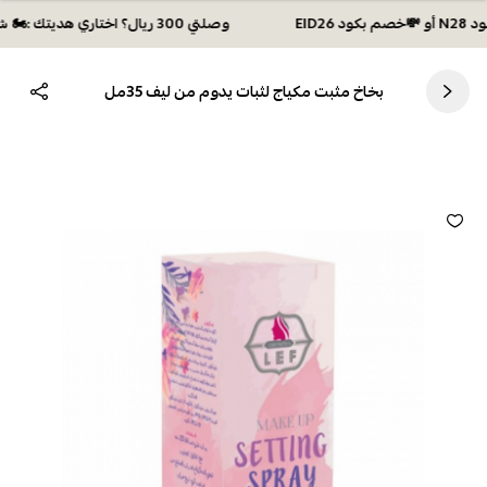
وصلتي 300 ريال؟ اختاري هديتك :🏍 شحن مجاني بكود N28 أو 💸خصم بكود EID26
بخاخ مثبت مكياج لثبات يدوم من ليف 35مل