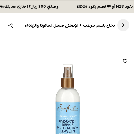
وصلتي 300 ريال؟ اختاري هديتك :🏍 شحن مجاني بكود N28 أو 💸خصم بكود EID26
بخاخ بلسم مرطب + الإصلاح بعسل المانوكا والزبادي من شيا مويستشر - 237مل