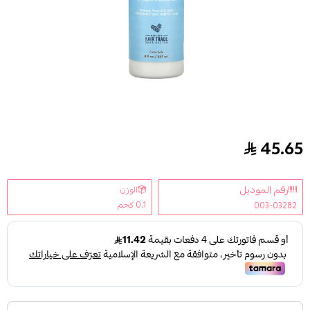
45.65
بخاخ بلسم مرطب + الإصلاح بعسل المانوكا والزبادي من ش
رقم الموديل
الوزن
0.1 كجم
003-03282