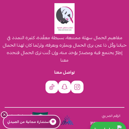
مفاهيم الجمال سهلة ممتنعة، بسيطة معقّدة، كثيرة التمدد في
حياتنا وكُل ذا عين يرى الجمال ويميّزه ويعرفه، ولربّما كان لهذا الجمال
إطارٌ يجتمع فيه ومصدرٌ يؤخذ منه، وإن كُنت ترى الجمال فتجده
معنا
تواصل معنا
×
السجل التجاري
الرقم الضريبي
💬
استشارة مجانية من الصيدلي
4030431116
310555259800003