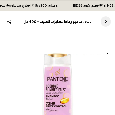
وصلتي 300 ريال؟ اختاري هديتك :🏍 شحن مجاني بكود N28 أو 💸خصم بكود EID26
بانتين شامبو وداعا لتطايرات الصيف - 400مل