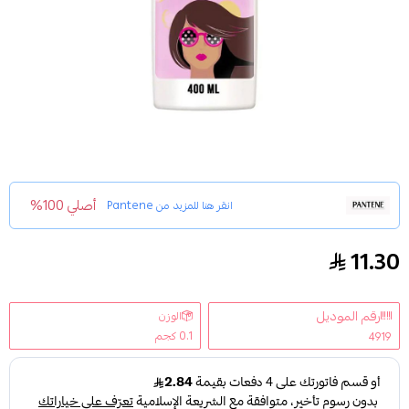
أصلي 100%
انقر هنا للمزيد من
Pantene
11.30
بانتين شامبو وداعا لتطايرات الصيف - 400مل
رقم الموديل
الوزن
0.1 كجم
4919